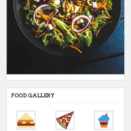
FOOD GALLERY