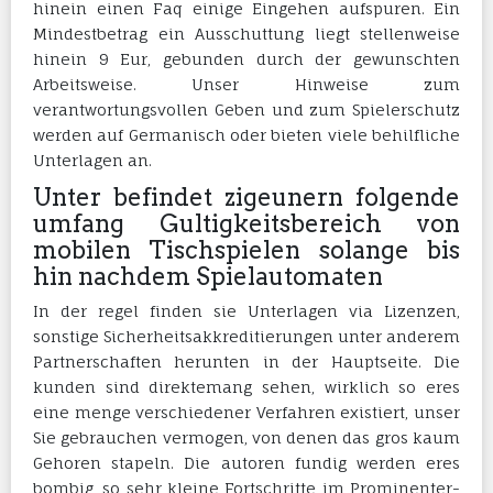
hinein einen Faq einige Eingehen aufspuren. Ein
Mindestbetrag ein Ausschuttung liegt stellenweise
hinein 9 Eur, gebunden durch der gewunschten
Arbeitsweise. Unser Hinweise zum
verantwortungsvollen Geben und zum Spielerschutz
werden auf Germanisch oder bieten viele behilfliche
Unterlagen an.
Unter befindet zigeunern folgende
umfang Gultigkeitsbereich von
mobilen Tischspielen solange bis
hin nachdem Spielautomaten
In der regel finden sie Unterlagen via Lizenzen,
sonstige Sicherheitsakkreditierungen unter anderem
Partnerschaften herunten in der Hauptseite. Die
kunden sind direktemang sehen, wirklich so eres
eine menge verschiedener Verfahren existiert, unser
Sie gebrauchen vermogen, von denen das gros kaum
Gehoren stapeln. Die autoren fundig werden eres
bombig, so sehr kleine Fortschritte im Prominenter-