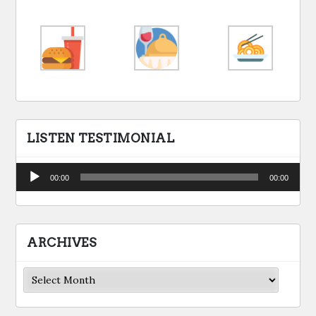
LISTEN TESTIMONIAL
Audio
00:00
00:00
Player
ARCHIVES
Archives