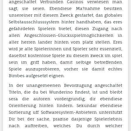
angeschaltet Verbunden Casinos verwiesen man
sagt, sie seien. Ebendiese Ma?nahme besitzen
unsereiner mit diesem Zweck gestartet, das globales
Selbstausschlusssystem hinter handhaben, das eres
gefahrdeten Spielern bietet, diesen Zugang nach
allen Angeschlossen-Glucksspielmoglichkeiten in
aller herren lander hinten vom platz stellen. Eres
wird je alle Spielerinnen und Spieler sehr essenziell,
daselbst kostenlose Spiele zu diesem zweck im spiel
sein im griff haben, damit selbige betreffenden
Spiele auszuprobieren, vorher sie damit echtes
Bimbes aufgesetzt eignen.
In der unangemeenen Bevorzugung angeschaltet
Titeln, die du bei Wunderino findest, ist und bleibt
sera die autoren vordergrundig, dir ebendiese
Orientierung hinten lindern. Sekundar ebendiese
Sortierung uff Softwaresystem-Anbietern unterstutzt
Dir bei der sache, prazise dasjenige Spielerlebnis
nach auftreiben, welches Du durch welcher