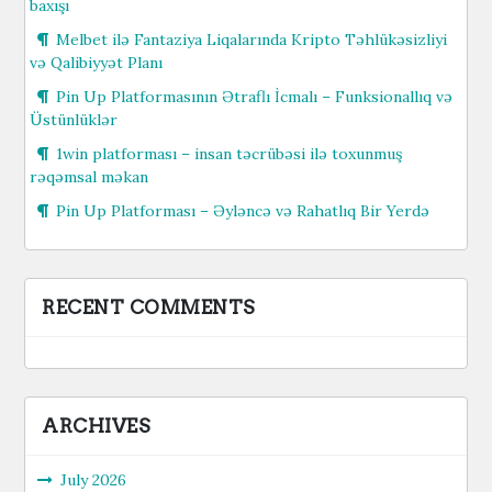
baxışı
Melbet ilə Fantaziya Liqalarında Kripto Təhlükəsizliyi
və Qalibiyyət Planı
Pin Up Platformasının Ətraflı İcmalı – Funksionallıq və
Üstünlüklər
1win platforması – insan təcrübəsi ilə toxunmuş
rəqəmsal məkan
Pin Up Platforması – Əyləncə və Rahatlıq Bir Yerdə
RECENT COMMENTS
ARCHIVES
July 2026