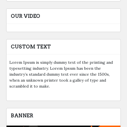
OUR VIDEO
CUSTOM TEXT
Lorem Ipsum is simply dummy text of the printing and
typesetting industry. Lorem Ipsum has been the
industry’s standard dummy text ever since the 1500s,
when an unknown printer took a galley of type and
scrambled it to make.
BANNER