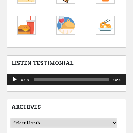
LISTEN TESTIMONIAL
Audio
00:00
00:00
Player
ARCHIVES
Archives