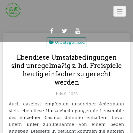
Skip
to
content
Uncategorized
Ebendiese Umsatzbedingungen
sind unregelma?ig z. hd. Freispiele
heutig einfacher zu gerecht
werden
July 9, 2026
Auch daselbst empfehlen unsereiner Jedermann
stets, ebendiese Umsatzbedingungen de l’ensemble
des einzelnen Casinos dahinter entziffern, bevor
Eltern unter zuhilfenahme von einem Geben
anheben. Diesseits in betracht kommen die autoren