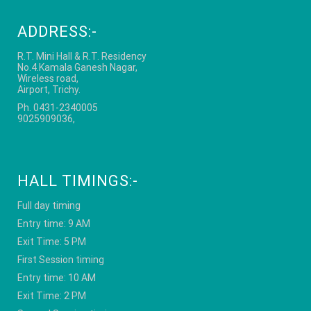
ADDRESS:-
R.T. Mini Hall & R.T. Residency
No.4.Kamala Ganesh Nagar,
Wireless road,
Airport, Trichy.
Ph. 0431-2340005
9025909036,
HALL TIMINGS:-
Full day timing
Entry time: 9 AM
Exit Time: 5 PM
First Session timing
Entry time: 10 AM
Exit Time: 2 PM