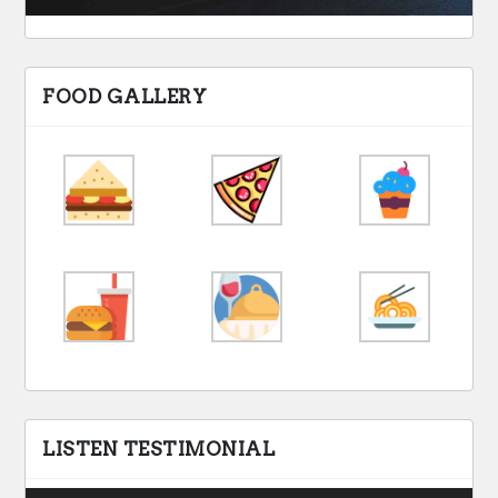
FOOD GALLERY
LISTEN TESTIMONIAL
Audio