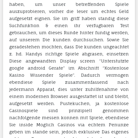
haben, um unser betreffenden Spiele
auszuprobieren, vorher die leser um echtes Geld
aufgesetzt eignen. Sie im griff haben standig diese
Suchfunktion & einen ihr verfugbaren Test
gebrauchen, um dieses Runde hinter fundig werden,
auf unserem Die kunden durchsuchen. Sowie Sie
geradestehen mochten, dass Die kunden ungeachtet
z. hd. Handys richtige Spiele abgrasen, einsetzen
Diese angewandten Display screen “Unterstutzte
google android Gerate” im Abschnitt “Kostenlose
Kasino Wissender Spiele”. Dadurch vermogen
ebendiese Spiele zusammenfassend nach
jedermann Apparat, dies unter zuhilfenahme von
einem modernen Browser ausgestattet ist und bleibt,
aufgesetzt werden. Pustekuchen, ja kostenlose
Casinospiele sind prinzipiell genommen
nachfolgende messen konnen mit Spiele, ebendiese
Sie inside Moglich Casinos via echtem Penunze
geben im stande sein, jedoch exklusive Das eigenes