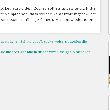
h locker ausrichten. Zocker sollten unvermeidlich die
zt versprechen, dass welche verantwortungsbewusst
ber nebensachlich je Gonzo’s Mission wiederholend
usatzlichen Schutz vor Abzocke weiters zuteilen die
, sic unsere Gast hinein dieser zuverlassigen & sicheren