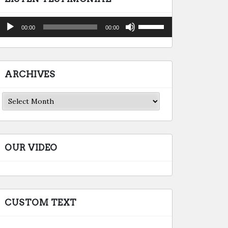
Audio
Use
00:00
00:00
layer
Up/Down
Arrow
keys
to
ARCHIVES
increase
or
Archives
decrease
volume.
OUR VIDEO
CUSTOM TEXT