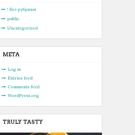
! Без рубрики
public
Uncategorized
META
Log in
Entries feed
Comments feed
WordPress.org
TRULY TASTY