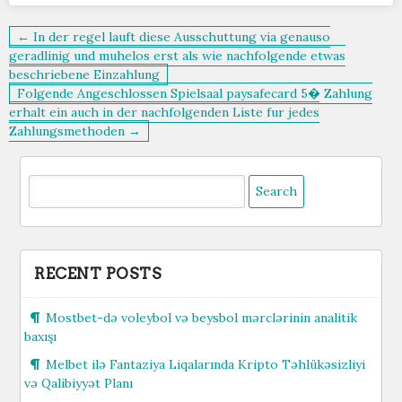
Post
← In der regel lauft diese Ausschuttung via genauso
navigation
geradlinig und muhelos erst als wie nachfolgende etwas
beschriebene Einzahlung
Folgende Angeschlossen Spielsaal paysafecard 5� Zahlung
erhalt ein auch in der nachfolgenden Liste fur jedes
Zahlungsmethoden →
Search
for:
RECENT POSTS
Mostbet-də voleybol və beysbol mərclərinin analitik
baxışı
Melbet ilə Fantaziya Liqalarında Kripto Təhlükəsizliyi
və Qalibiyyət Planı