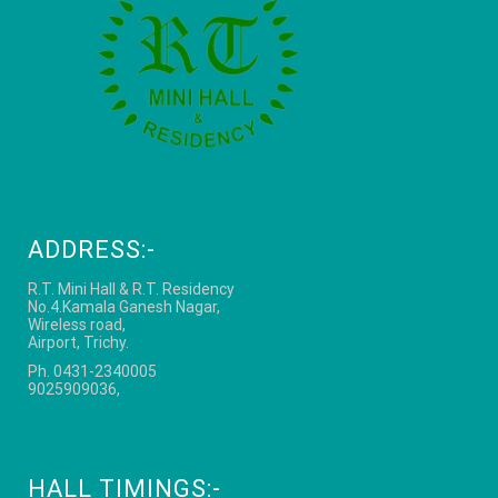
ADDRESS:-
R.T. Mini Hall & R.T. Residency
No.4.Kamala Ganesh Nagar,
Wireless road,
Airport, Trichy.
Ph. 0431-2340005
9025909036,
HALL TIMINGS:-