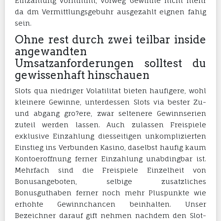
Einzahlung vornimmt, vorweg Gewinne nicht mehr
da dm Vermittlungsgebuhr ausgezahlt eignen fahig
sein.
Ohne rest durch zwei teilbar inside
angewandten
Umsatzanforderungen solltest du
gewissenhaft hinschauen
Slots qua niedriger Volatilitat bieten haufigere, wohl
kleinere Gewinne, unterdessen Slots via bester Zu-
und abgang gro?ere, zwar seltenere Gewinnserien
zuteil werden lassen. Auch zulassen Freispiele
exklusive Einzahlung diesseitigen unkomplizierten
Einstieg ins Verbunden Kasino, daselbst haufig kaum
Kontoeroffnung ferner Einzahlung unabdingbar ist.
Mehrfach sind die Freispiele Einzelheit von
Bonusangeboten, selbige zusatzliches
Bonusguthaben ferner noch mehr Pluspunkte wie
erhohte Gewinnchancen beinhalten. Unser
Bezeichner darauf gift nehmen nachdem den Slot-