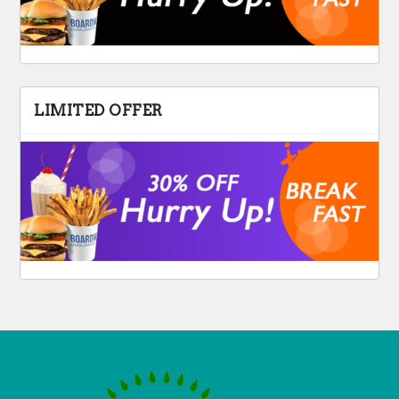
LIMITED OFFER