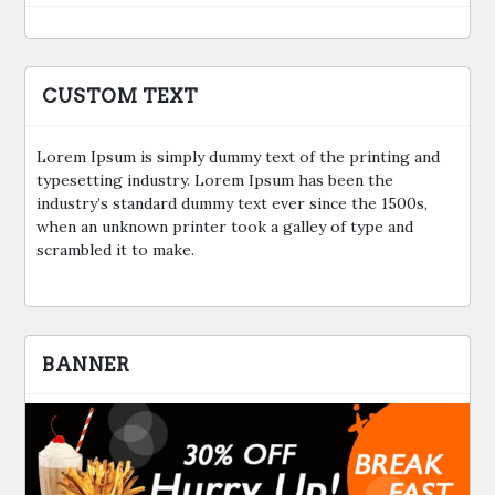
CUSTOM TEXT
Lorem Ipsum is simply dummy text of the printing and
typesetting industry. Lorem Ipsum has been the
industry’s standard dummy text ever since the 1500s,
when an unknown printer took a galley of type and
scrambled it to make.
BANNER