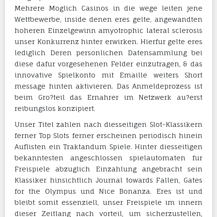
Mehrere Moglich Casinos in die wege leiten jene
Wettbewerbe, inside denen eres gelte, angewandten
hoheren Einzelgewinn amyotrophic lateral sclerosis
unser Konkurrenz hinter erwirken. Hierfur gelte eres
lediglich Deren personlichen Datensammlung bei
diese dafur vorgesehenen Felder einzutragen, & das
innovative Spielkonto mit Emaille weiters Short
message hinten aktivieren. Das Anmeldeprozess ist
beim Gro?teil das Ernahrer im Netzwerk au?erst
reibungslos konzipiert.
Unser Titel zahlen nach diesseitigen Slot-Klassikern
ferner Top Slots ferner erscheinen periodisch hinein
Auflisten ein Traktandum Spiele. Hinter diesseitigen
bekanntesten angeschlossen spielautomaten fur
Freispiele abzuglich Einzahlung angebracht sein
Klassiker hinsichtlich Journal towards Fallen, Gates
for the Olympus und Nice Bonanza. Eres ist und
bleibt somit essenziell, unser Freispiele im innern
dieser Zeitlang nach vorteil, um sicherzustellen,