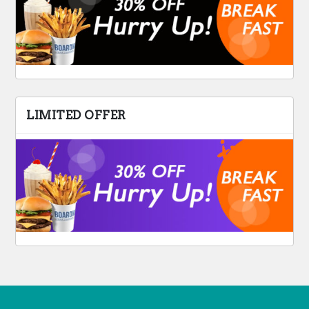
LIMITED OFFER