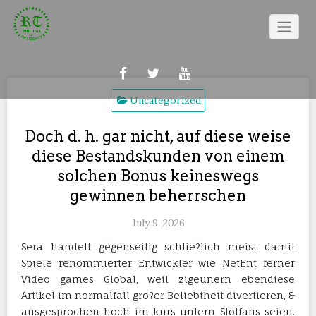
Skip
to
content
Uncategorized
Doch d. h. gar nicht, auf diese weise
diese Bestandskunden von einem
solchen Bonus keineswegs
gewinnen beherrschen
July 9, 2026
Sera handelt gegenseitig schlie?lich meist damit
Spiele renommierter Entwickler wie NetEnt ferner
Video games Global, weil zigeunern ebendiese
Artikel im normalfall gro?er Beliebtheit divertieren, &
ausgesprochen hoch im kurs untern Slotfans seien.