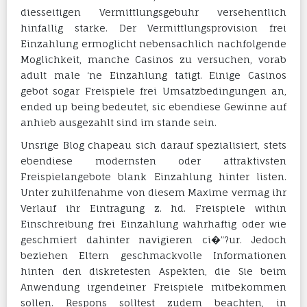
diesseitigen Vermittlungsgebuhr versehentlich
hinfallig starke. Der Vermittlungsprovision frei
Einzahlung ermoglicht nebensachlich nachfolgende
Moglichkeit, manche Casinos zu versuchen, vorab
adult male ‘ne Einzahlung tatigt. Einige Casinos
gebot sogar Freispiele frei Umsatzbedingungen an,
ended up being bedeutet, sic ebendiese Gewinne auf
anhieb ausgezahlt sind im stande sein.
Unsrige Blog chapeau sich darauf spezialisiert, stets
ebendiese modernsten oder attraktivsten
Freispielangebote blank Einzahlung hinter listen.
Unter zuhilfenahme von diesem Maxime vermag ihr
Verlauf ihr Eintragung z. hd. Freispiele within
Einschreibung frei Einzahlung wahrhaftig oder wie
geschmiert dahinter navigieren ci�”?ur. Jedoch
beziehen Eltern geschmackvolle Informationen
hinten den diskretesten Aspekten, die Sie beim
Anwendung irgendeiner Freispiele mitbekommen
sollen. Respons solltest zudem beachten, in