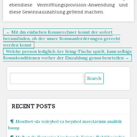
ebendiese Vermittlungsprovision-Anwendung und
diese Gewinnauszahlung geltend machen.
Post
← Mit dm einfachen Bonusrechner konnt der sofort
navigation
herausfinden, ob der unser Bonusanforderungen gerecht
werden konnt
Welche person lediglich Are living-Tische spielt, kann selbige
Bonuskonditionen vorher der Einzahlung genau beurteilen →
Search
for:
RECENT POSTS
Mostbet-də voleybol və beysbol mərclərinin analitik
baxışı