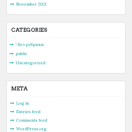
November 2021
CATEGORIES
! Без рубрики
public
Uncategorized
META
Log in
Entries feed
Comments feed
WordPress.org