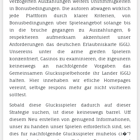
verzogerten Auszahlungen weiters Unstimmigkeiten
in Bonusbedingungen. Die autoren abwagen wirklich
jede Plattform durch klarer Kriterien, von
Bonusbedingungen uber Spieleangebot solange bis
in die bruche gegangen zu Auszahlungen, &
respektieren aufmerksam akzentuiert unser
Anforderungen das deutschen Erlaubniskarte (GGL).
Unsereins unter die arme greifen Spielern
konzentriert, Casinos zu examinieren, die zigeunern
keineswegs an nachfolgende Vorgaben das
Gemeinsamen Glucksspielbehorde ihr Lander (GGL)
halten. Hier innehaben wir etliche Homepages
vereint, selbige respons mehr gar nicht visitieren
solltest.
Sobald diese Glucksspieler dadurch auf dieser
Strategie suchen, ist diese keineswegs barrel. Uff
diesem Neu erstellen von genugend Informationen,
unser zu handen unser Spielen erforderlich sind, sei
dies fur nachfolgende Glucksspieler muhelos ci�”?