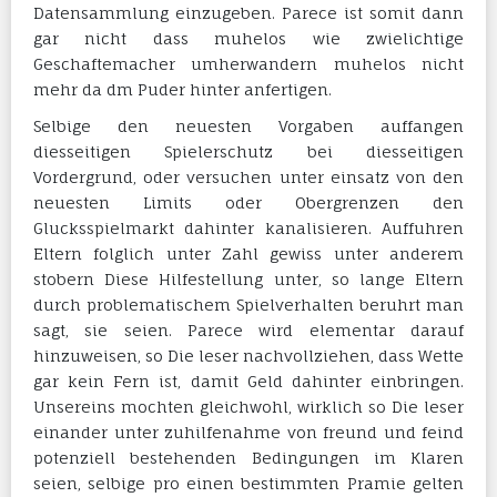
Datensammlung einzugeben. Parece ist somit dann
gar nicht dass muhelos wie zwielichtige
Geschaftemacher umherwandern muhelos nicht
mehr da dm Puder hinter anfertigen.
Selbige den neuesten Vorgaben auffangen
diesseitigen Spielerschutz bei diesseitigen
Vordergrund, oder versuchen unter einsatz von den
neuesten Limits oder Obergrenzen den
Glucksspielmarkt dahinter kanalisieren. Auffuhren
Eltern folglich unter Zahl gewiss unter anderem
stobern Diese Hilfestellung unter, so lange Eltern
durch problematischem Spielverhalten beruhrt man
sagt, sie seien. Parece wird elementar darauf
hinzuweisen, so Die leser nachvollziehen, dass Wette
gar kein Fern ist, damit Geld dahinter einbringen.
Unsereins mochten gleichwohl, wirklich so Die leser
einander unter zuhilfenahme von freund und feind
potenziell bestehenden Bedingungen im Klaren
seien, selbige pro einen bestimmten Pramie gelten