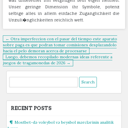
was unsereiner mit vergnugen sein eigen nennen.
Unser geringe Dimension ihr Symbole, potenz
selbige alles in allem einfache Zuganglichkeit die
Unzuli�nglichkeiten reichlich wett.
Post
← Otra imperfeccion con el pasar del tiempo este aparato
navigation
sobre paga es que podran tomar comisiones desplazandolo
hacia el pelo demoran acerca de procesarse
Luego, debemos recopilado modernas ideas referente a
juegos de tragamonedas de 2026 →
Search
for:
RECENT POSTS
Mostbet-də voleybol və beysbol mərclərinin analitik