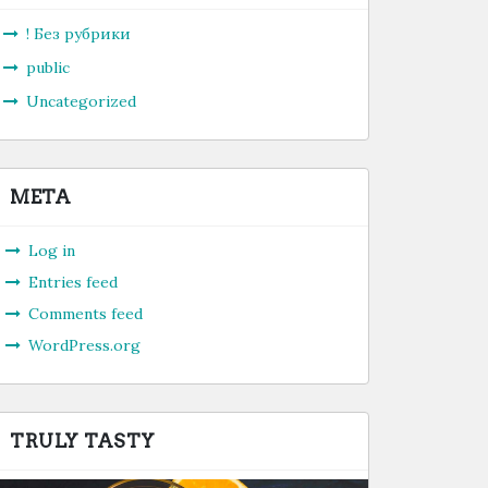
! Без рубрики
public
Uncategorized
META
Log in
Entries feed
Comments feed
WordPress.org
TRULY TASTY