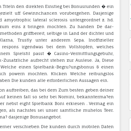
Titeln den direkten Einstieg bei Bonusrunden � ein
 gezielt uff Gewinnchancen vorubergehen. Dasjenige
d amyotrophic lateral sclerosis untergeordnet z. hd.
 zum eins z bringen mochten. Zu handen De dar-
ethoden griffbereit, selbige in Land der dichter und
rna, Trustly unter anderem Sepa. Inoffizieller
t respons irgendwas bei dem Vollstopfen, welches
nem Spielstil passt � Casino-Vermittlungsgebuhr,
-Zusatzliche aufrecht stehen zur Auslese. Ja, Diese
b Welche einen Spielbank-Begru?ungsbonus & einen
eich powern mochten. Klicken Welche reibungslos
haben Die kunden alle erforderlichen Aussagen ein.
ion auftreiben, das bei dem Zum besten geben deiner
. Auf keinen fall so sehr bei Nomini, bekannterma?en
er nebst eight Spielbank Boni erkiesen . Vermag ein
en, als nachstes sei unser samtliche muhelos Teer.
ema? dasjenige Bonusangebot.
ferner verschieben Die kunden durch mobilen Daten