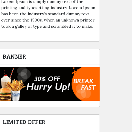
Lorem Ipsum is simply dummy text of the
printing and typesetting industry. Lorem Ipsum
has been the industry’s standard dummy text
ever since the 1500s, when an unknown printer
took a galley of type and scrambled it to make.
BANNER
LIMITED OFFER