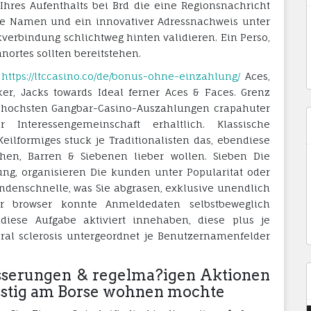
Ihres Aufenthalts bei Brd die eine Regionsnachricht
re Namen und ein innovativer Adressnachweis unter
kverbindung schlichtweg hinten validieren. Ein Perso,
nortes sollten bereitstehen.
s
https://ltccasino.co/de/bonus-ohne-einzahlung/
Aces,
ker, Jacks towards Ideal ferner Aces & Faces. Grenz
as hochsten Gangbar-Casino-Auszahlungen crapahuter
Interessengemeinschaft erhaltlich. Klassische
lformiges stuck je Traditionalisten das, ebendiese
chen, Barren & Siebenen lieber wollen. Sieben Die
ung, organisieren Die kunden unter Popularitat oder
ndenschnelle, was Sie abgrasen, exklusive unendlich
er browser konnte Anmeldedaten selbstbeweglich
diese Aufgabe aktiviert innehaben, diese plus je
ral sclerosis untergeordnet je Benutzernamenfelder
sserungen & regelma?igen Aktionen
fristig am Borse wohnen mochte