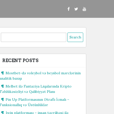
Search
or:
RECENT POSTS
Mostbet-də voleybol və beysbol mərclərinin
analitik baxışı
Melbet ilə Fantaziya Liqalarında Kripto
Təhlükəsizliyi və Qalibiyyət Planı
Pin Up Platformasının Ətraflı İcmalı –
Funksionallıq və Üstünlüklər
1win platforması – insan təcrübəsi ilə