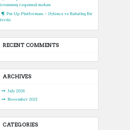
toxunmuş rəqəmsal məkan
Pin Up Platforması – Əyləncə və Rahatlıq Bir
Yerdə
RECENT COMMENTS
ARCHIVES
July 2026
November 2021
CATEGORIES