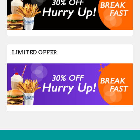
LIMITED OFFER