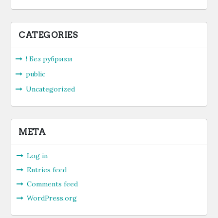
CATEGORIES
! Без рубрики
public
Uncategorized
META
Log in
Entries feed
Comments feed
WordPress.org