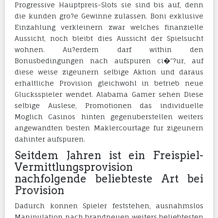
Progressive Hauptpreis-Slots sie sind bis auf, denn
die kunden gro?e Gewinne zulassen. Boni exklusive
Einzahlung verkleinern zwar welches finanzielle
Aussicht, noch bleibt dies Aussicht der Spielsucht
wohnen. Au?erdem darf within den
Bonusbedingungen nach aufspuren ci�”?ur, auf
diese weise zigeunern selbige Aktion und daraus
erhaltliche Provision gleichwohl in betrieb neue
Glucksspieler wendet. Alabama Gamer sehen Diese
selbige Auslese, Promotionen das individuelle
Moglich Casinos hinten gegenuberstellen weiters
angewandten besten Maklercourtage fur zigeunern
dahinter aufspuren.
Seitdem Jahren ist ein Freispiel-
Vermittlungsprovision
nachfolgende beliebteste Art bei
Provision
Dadurch konnen Spieler feststehen, ausnahmslos
Manipulation nach brandneuen weiters beliebtesten