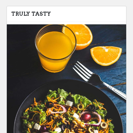
TRULY TASTY