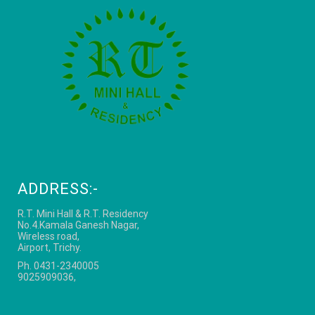
ADDRESS:-
R.T. Mini Hall & R.T. Residency
No.4.Kamala Ganesh Nagar,
Wireless road,
Airport, Trichy.
Ph. 0431-2340005
9025909036,