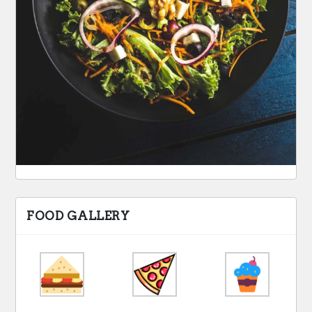
FOOD GALLERY