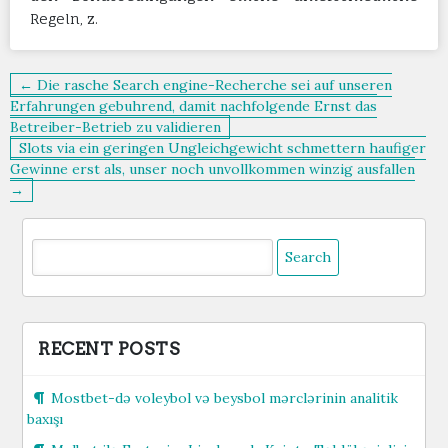
Regeln, z.
Post
← Die rasche Search engine-Recherche sei auf unseren
navigation
Erfahrungen gebuhrend, damit nachfolgende Ernst das
Betreiber-Betrieb zu validieren
Slots via ein geringen Ungleichgewicht schmettern haufiger
Gewinne erst als, unser noch unvollkommen winzig ausfallen
→
Search
for:
RECENT POSTS
Mostbet-də voleybol və beysbol mərclərinin analitik
baxışı