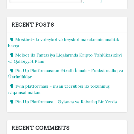
for:
RECENT POSTS
Mostbet-də voleybol və beysbol mərclərinin analitik
baxışı
Melbet ilə Fantaziya Liqalarında Kripto Təhlükəsizliyi
və Qalibiyyət Planı
Pin Up Platformasının Ətraflı İcmalı – Funksionallıq və
Üstünlüklər
1win platforması – insan təcrübəsi ilə toxunmuş
rəqəmsal məkan
Pin Up Platforması – Əyləncə və Rahatlıq Bir Yerdə
RECENT COMMENTS