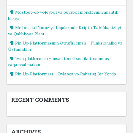
Mostbet-də voleybol və beysbol mərclərinin analitik
baxışı
Melbet ilə Fantaziya Liqalarında Kripto Təhlükəsizliyi
və Qalibiyyət Planı
Pin Up Platformasının Ətraflı İcmalı – Funksionallıq və
Üstünlüklər
1win platforması – insan təcrübəsi ilə toxunmuş
rəqəmsal məkan
Pin Up Platforması – Əyləncə və Rahatlıq Bir Yerdə
RECENT COMMENTS
ARCHIVES