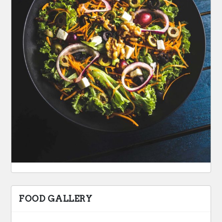
FOOD GALLERY