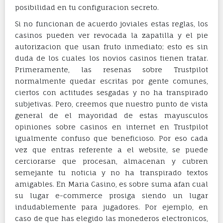
posibilidad en tu configuracion secreto.
Si no funcionan de acuerdo joviales estas reglas, los
casinos pueden ver revocada la zapatilla y el pie
autorizacion que usan fruto inmediato; esto es sin
duda de los cuales los novios casinos tienen tratar.
Primeramente, las resenas sobre Trustpilot
normalmente quedar escritas por gente comunes,
ciertos con actitudes sesgadas y no ha transpirado
subjetivas. Pero, creemos que nuestro punto de vista
general de el mayoridad de estas mayusculos
opiniones sobre casinos en internet en Trustpilot
igualmente confuso que beneficioso. Por eso cada
vez que entras referente a el website, se puede
cerciorarse que procesan, almacenan y cubren
semejante tu noticia y no ha transpirado textos
amigables. En Maria Casino, es sobre suma afan cual
su lugar e-commerce prosiga siendo un lugar
indudablemente para jugadores. Por ejemplo, en
caso de que has elegido las monederos electronicos,