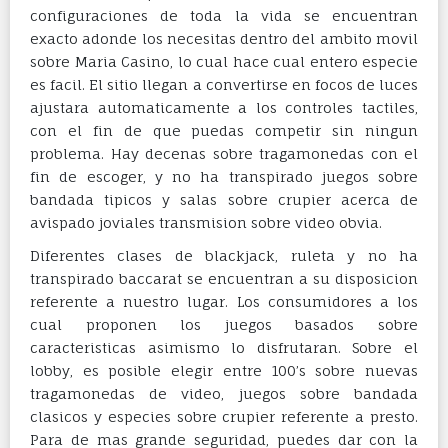
configuraciones de toda la vida se encuentran
exacto adonde los necesitas dentro del ambito movil
sobre Maria Casino, lo cual hace cual entero especie
es facil. El sitio llegan a convertirse en focos de luces
ajustara automaticamente a los controles tactiles,
con el fin de que puedas competir sin ningun
problema. Hay decenas sobre tragamonedas con el
fin de escoger, y no ha transpirado juegos sobre
bandada tipicos y salas sobre crupier acerca de
avispado joviales transmision sobre video obvia.
Diferentes clases de blackjack, ruleta y no ha
transpirado baccarat se encuentran a su disposicion
referente a nuestro lugar. Los consumidores a los
cual proponen los juegos basados sobre
caracteristicas asimismo lo disfrutaran. Sobre el
lobby, es posible elegir entre 100’s sobre nuevas
tragamonedas de video, juegos sobre bandada
clasicos y especies sobre crupier referente a presto.
Para de mas grande seguridad, puedes dar con la