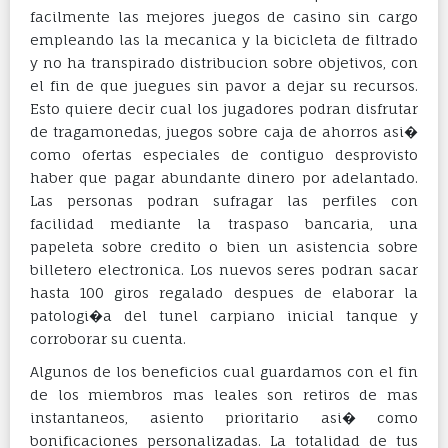
facilmente las mejores juegos de casino sin cargo
empleando las la mecanica y la bicicleta de filtrado
y no ha transpirado distribucion sobre objetivos, con
el fin de que juegues sin pavor a dejar su recursos.
Esto quiere decir cual los jugadores podran disfrutar
de tragamonedas, juegos sobre caja de ahorros asi�
como ofertas especiales de contiguo desprovisto
haber que pagar abundante dinero por adelantado.
Las personas podran sufragar las perfiles con
facilidad mediante la traspaso bancaria, una
papeleta sobre credito o bien un asistencia sobre
billetero electronica. Los nuevos seres podran sacar
hasta 100 giros regalado despues de elaborar la
patologi�a del tunel carpiano inicial tanque y
corroborar su cuenta.
Algunos de los beneficios cual guardamos con el fin
de los miembros mas leales son retiros de mas
instantaneos, asiento prioritario asi� como
bonificaciones personalizadas. La totalidad de tus