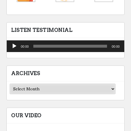
LISTEN TESTIMONIAL
Audio
00:00
00:00
Player
ARCHIVES
Archives
OUR VIDEO