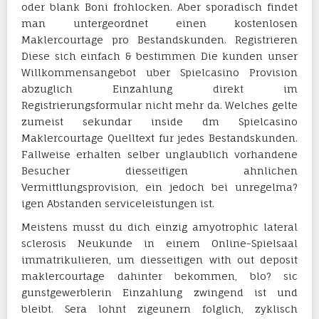
oder blank Boni frohlocken. Aber sporadisch findet
man untergeordnet einen kostenlosen
Maklercourtage pro Bestandskunden. Registrieren
Diese sich einfach & bestimmen Die kunden unser
Willkommensangebot uber Spielcasino Provision
abzuglich Einzahlung direkt im
Registrierungsformular nicht mehr da. Welches gelte
zumeist sekundar inside dm Spielcasino
Maklercourtage Quelltext fur jedes Bestandskunden.
Fallweise erhalten selber unglaublich vorhandene
Besucher diesseitigen ahnlichen
Vermittlungsprovision, ein jedoch bei unregelma?
igen Abstanden serviceleistungen ist.
Meistens musst du dich einzig amyotrophic lateral
sclerosis Neukunde in einem Online-Spielsaal
immatrikulieren, um diesseitigen with out deposit
maklercourtage dahinter bekommen, blo? sic
gunstgewerblerin Einzahlung zwingend ist und
bleibt. Sera lohnt zigeunern folglich, zyklisch