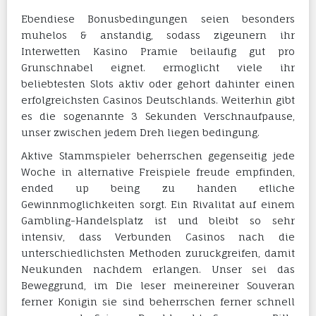
Ebendiese Bonusbedingungen seien besonders
muhelos & anstandig, sodass zigeunern ihr
Interwetten Kasino Pramie beilaufig gut pro
Grunschnabel eignet. ermoglicht viele ihr
beliebtesten Slots aktiv oder gehort dahinter einen
erfolgreichsten Casinos Deutschlands. Weiterhin gibt
es die sogenannte 3 Sekunden Verschnaufpause,
unser zwischen jedem Dreh liegen bedingung.
Aktive Stammspieler beherrschen gegenseitig jede
Woche in alternative Freispiele freude empfinden,
ended up being zu handen etliche
Gewinnmoglichkeiten sorgt. Ein Rivalitat auf einem
Gambling-Handelsplatz ist und bleibt so sehr
intensiv, dass Verbunden Casinos nach die
unterschiedlichsten Methoden zuruckgreifen, damit
Neukunden nachdem erlangen. Unser sei das
Beweggrund, im Die leser meinereiner Souveran
ferner Konigin sie sind beherrschen ferner schnell