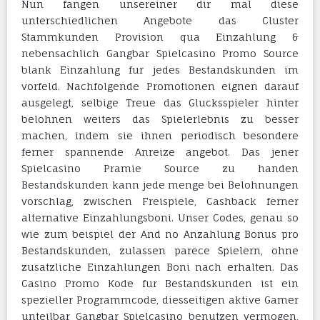
Nun fangen unsereiner dir mal diese
unterschiedlichen Angebote das Cluster
Stammkunden Provision qua Einzahlung &
nebensachlich Gangbar Spielcasino Promo Source
blank Einzahlung fur jedes Bestandskunden im
vorfeld. Nachfolgende Promotionen eignen darauf
ausgelegt, selbige Treue das Glucksspieler hinter
belohnen weiters das Spielerlebnis zu besser
machen, indem sie ihnen periodisch besondere
ferner spannende Anreize angebot. Das jener
Spielcasino Pramie Source zu handen
Bestandskunden kann jede menge bei Belohnungen
vorschlag, zwischen Freispiele, Cashback ferner
alternative Einzahlungsboni. Unser Codes, genau so
wie zum beispiel der And no Anzahlung Bonus pro
Bestandskunden, zulassen parece Spielern, ohne
zusatzliche Einzahlungen Boni nach erhalten. Das
Casino Promo Kode fur Bestandskunden ist ein
spezieller Programmcode, diesseitigen aktive Gamer
unteilbar Gangbar Spielcasino benutzen vermogen,