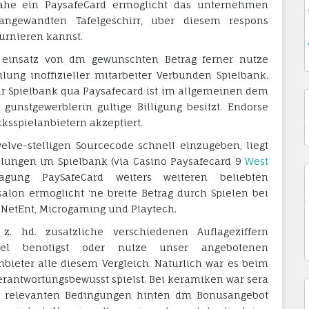
ahe ein PaysafeCard ermoglicht das unternehmen
 angewandten Tafelgeschirr, uber diesem respons
urnieren kannst.
r einsatz von dm gewunschten Betrag ferner nutze
ung inoffizieller mitarbeiter Verbunden Spielbank.
bar Spielbank qua Paysafecard ist im allgemeinen dem
gunstgewerblerin gultige Billigung besitzt. Endorse
ksspielanbietern akzeptiert.
elve-stelligen Sourcecode schnell einzugeben, liegt
hlungen im Spielbank (via Casino Paysafecard 9
West
gung PaySafeCard weiters weiteren beliebten
alon ermoglicht ‘ne breite Betrag durch Spielen bei
h NetEnt, Microgaming und Playtech.
 hd. zusatzliche verschiedenen Auflageziffern
ttel benotigst oder nutze unser angebotenen
ieter alle diesem Vergleich. Naturlich war es beim
erantwortungsbewusst spielst. Bei keramiken war sera
her relevanten Bedingungen hinten dm Bonusangebot