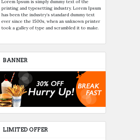
Lorem Ipsum is simply dummy text of the
printing and typesetting industry. Lorem Ipsum
has been the industry’s standard dummy text
ever since the 1500s, when an unknown printer
took a galley of type and scrambled it to make.
BANNER
LIMITED OFFER