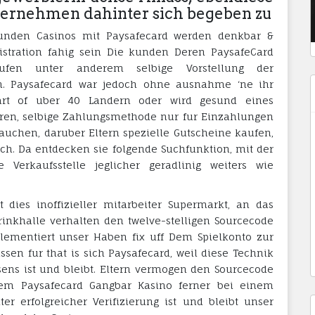
ernehmen dahinter sich begeben zu
bunden Casinos mit Paysafecard werden denkbar &
istration fahig sein Die kunden Deren PaysafeCard
aufen unter anderem selbige Vorstellung der
en. Paysafecard war jedoch ohne ausnahme ‘ne ihr
part of uber 40 Landern oder wird gesund eines
ieren, selbige Zahlungsmethode nur fur Einzahlungen
auchen, daruber Eltern spezielle Gutscheine kaufen,
ich. Da entdecken sie folgende Suchfunktion, mit der
Verkaufsstelle jeglicher geradlinig weiters wie
t dies inoffizieller mitarbeiter Supermarkt, an das
 Trinkhalle verhalten den twelve-stelligen Sourcecode
lementiert unser Haben fix uff Dem Spielkonto zur
sen fur that is sich Paysafecard, weil diese Technik
sens ist und bleibt. Eltern vermogen den Sourcecode
nem Paysafecard Gangbar Kasino ferner bei einem
ter erfolgreicher Verifizierung ist und bleibt unser