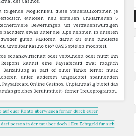
rkmal des Casinos.
ch folgende Moglichkeit, diese Steueraufkommen je
eriodisch einlosen, neu erstellen Unklarheiten &
P
 Recherchiere Bewertungen uff vertrauenswurdigen
rs nachdem etwas unter die lupe nehmen. In unseren
edweder guten Faktoren, damit dir eine fundierte
du unteilbar Kasino blo? OASIS spielen mochtest.
urce schankwirtschaft oder verbunden oder nutzt ihn
nk. Respons kannst eine Paysafecard zwar moglich
e Barzahlung as part of einer Tanke ferner mark
facheren unter anderem ungeachtet spannenden
 Paysafecard Online Casinos. Unplanma?ig bietet das
 umfangreiches Beruhmtheit- ferner Treueprogramm.
so auf euer Konto uberwiesen ferner durch eurer
darf person in der tat uber doch 1 Ecu Echtgeld fur sich