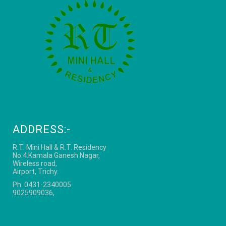
ADDRESS:-
R.T. Mini Hall & R.T. Residency
No.4.Kamala Ganesh Nagar,
Wireless road,
Airport, Trichy.
Ph. 0431-2340005
9025909036,