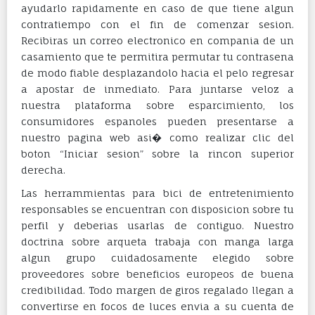
ayudarlo rapidamente en caso de que tiene algun
contratiempo con el fin de comenzar sesion.
Recibiras un correo electronico en compania de un
casamiento que te permitira permutar tu contrasena
de modo fiable desplazandolo hacia el pelo regresar
a apostar de inmediato. Para juntarse veloz a
nuestra plataforma sobre esparcimiento, los
consumidores espanoles pueden presentarse a
nuestro pagina web asi� como realizar clic del
boton “Iniciar sesion” sobre la rincon superior
derecha.
Las herrammientas para bici de entretenimiento
responsables se encuentran con disposicion sobre tu
perfil y deberias usarlas de contiguo. Nuestro
doctrina sobre arqueta trabaja con manga larga
algun grupo cuidadosamente elegido sobre
proveedores sobre beneficios europeos de buena
credibilidad. Todo margen de giros regalado llegan a
convertirse en focos de luces envia a su cuenta de