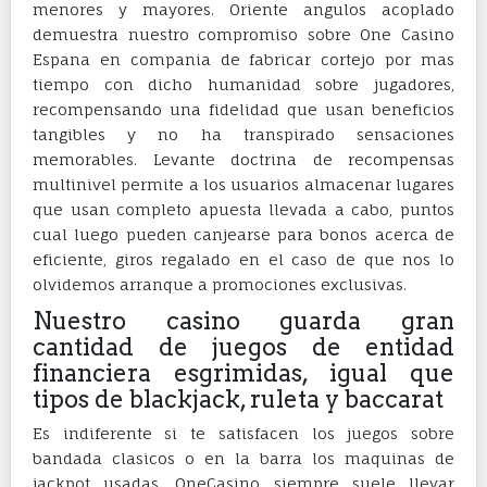
menores y mayores. Oriente angulos acoplado
demuestra nuestro compromiso sobre One Casino
Espana en compania de fabricar cortejo por mas
tiempo con dicho humanidad sobre jugadores,
recompensando una fidelidad que usan beneficios
tangibles y no ha transpirado sensaciones
memorables. Levante doctrina de recompensas
multinivel permite a los usuarios almacenar lugares
que usan completo apuesta llevada a cabo, puntos
cual luego pueden canjearse para bonos acerca de
eficiente, giros regalado en el caso de que nos lo
olvidemos arranque a promociones exclusivas.
Nuestro casino guarda gran
cantidad de juegos de entidad
financiera esgrimidas, igual que
tipos de blackjack, ruleta y baccarat
Es indiferente si te satisfacen los juegos sobre
bandada clasicos o en la barra los maquinas de
jackpot usadas, OneCasino siempre suele llevar