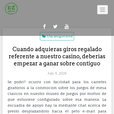
Skip
to
content
Uncategorized
Cuando adquieras giros regalado
referente a nuestro casino, deberias
empezar a ganar sobre contiguo
July 9, 2026
Se podri? ocurrir con facilidad para los carretes
giratorios a la conmocion sobre los juegos de mesa
clasicos en nuestro museo de juegos por motivo de
que estuviese configurado sobre esa manera. La
escuadra de apoyo hay la mediante chat acerca de
presto desplazandolo hacia el pelo e-mail para