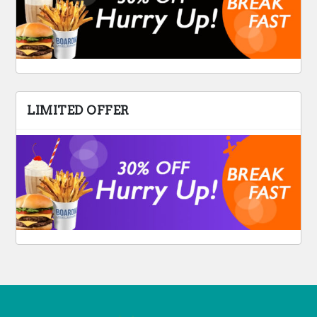
LIMITED OFFER