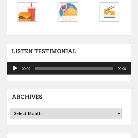
LISTEN TESTIMONIAL
Audio
00:00
00:00
Player
ARCHIVES
Archives