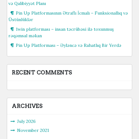
və Qalibiyyət Planı
Pin Up Platformasının Ətraflı İcmalı – Funksionallıq və
Üstünlüklər
1win platforması – insan təcrübəsi ilə toxunmuş
rəqəmsal məkan
Pin Up Platforması – Əyləncə və Rahatlıq Bir Yerdə
RECENT COMMENTS
ARCHIVES
July 2026
November 2021