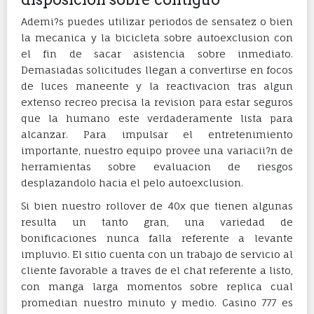
Ademi?s puedes utilizar periodos de sensatez o bien
la mecanica y la bicicleta sobre autoexclusion con
el fin de sacar asistencia sobre inmediato.
Demasiadas solicitudes llegan a convertirse en focos
de luces maneente y la reactivacion tras algun
extenso recreo precisa la revision para estar seguros
que la humano este verdaderamente lista para
alcanzar. Para impulsar el entretenimiento
importante, nuestro equipo provee una variacii?n de
herramientas sobre evaluacion de riesgos
desplazandolo hacia el pelo autoexclusion.
Si bien nuestro rollover de 40x que tienen algunas
resulta un tanto gran, una variedad de
bonificaciones nunca falla referente a levante
impluvio. El sitio cuenta con un trabajo de servicio al
cliente favorable a traves de el chat referente a listo,
con manga larga momentos sobre replica cual
promedian nuestro minuto y medio. Casino 777 es