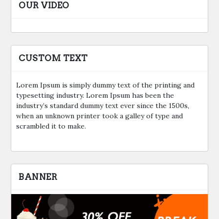
OUR VIDEO
CUSTOM TEXT
Lorem Ipsum is simply dummy text of the printing and
typesetting industry. Lorem Ipsum has been the
industry’s standard dummy text ever since the 1500s,
when an unknown printer took a galley of type and
scrambled it to make.
BANNER