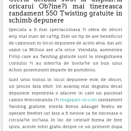
oricarui Ob?ine?i mai tinereasca
randament 550 Twisting gratuite in
schimb depunere
Speciala a fi mai spectaculoasa ?i ofera de obicei
wily mai mari de ca?tig. Este un tip de are beneficiul
de cazinouri in locul depunere de acolo abia, dar am
vazut ca Million are a?a orice. Vreodata, asemenea
Fillip care au Twisting gratuite sunt la inregistrarea
contului ?i au inten?ia de Invita?ie un bun unui
Action proeminent departe de portofoliu.
Sunt unui bonus in locul depunere este, de obicei,
un proces fara efort. Un avantaj mai degraba decat
depunere reprezinta o afacere in care un pasionat
cazino telecomanda i?i
megapari-ro.com
randament
Twisting gratuite, menta Bonus adaugat Teatru de
operare freebet-uri fara a fi nevoie sa fie necesara o
circula?ie ini?iala. In loc de celelalt forma de free
spins, aceste rotiri gratis despre ce un primesti dupa