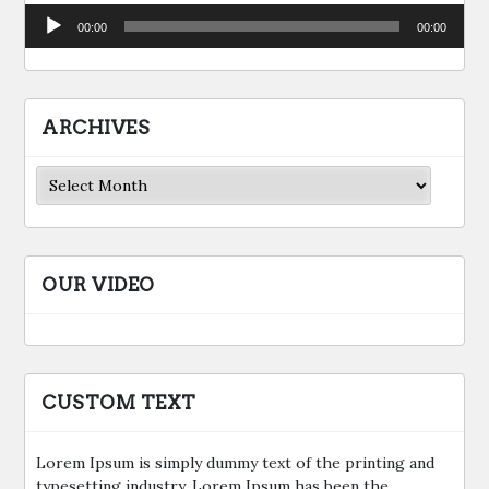
Audio
00:00
00:00
Player
ARCHIVES
Archives
OUR VIDEO
CUSTOM TEXT
Lorem Ipsum is simply dummy text of the printing and
typesetting industry. Lorem Ipsum has been the