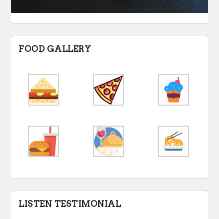
FOOD GALLERY
LISTEN TESTIMONIAL