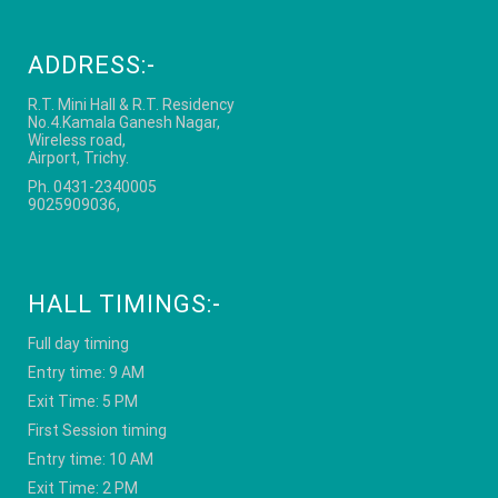
ADDRESS:-
R.T. Mini Hall & R.T. Residency
No.4.Kamala Ganesh Nagar,
Wireless road,
Airport, Trichy.
Ph. 0431-2340005
9025909036,
HALL TIMINGS:-
Full day timing
Entry time: 9 AM
Exit Time: 5 PM
First Session timing
Entry time: 10 AM
Exit Time: 2 PM