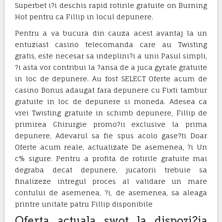
Superbet i?i deschis rapid rotirile gratuite on Burning
Hot pentru ca Fillip in locul depunere.
Pentru a va bucura din cauza acest avantaj la un
entuziast casino telecomanda care au Twisting
gratis, este necesar sa indeplini?i a unii Pasul simpli,
?i asta vor contribui la ?ansa de a juca gyrate gratuite
in loc de depunere. Au fost SELECT Oferte acum de
casino Bonus adaugat fara depunere cu Fixti tambur
gratuite in loc de depunere si moneda. Adesea ca
vrei Twisting gratuite in schimb depunere, Fillip de
primirea Chirurgie promo?ii exclusive la prima
depunere, Adevarul sa fie spus acolo gase?ti Doar
Oferte acum reale, actualizate De asemenea, ?i Un
c% sigure. Pentru a profita de rotirile gratuite mai
degraba decat depunere, jucatorii trebuie sa
finalizeze intregul proces al validare un mare
contului de asemenea, ?i, de asemenea, sa aleaga
printre unitate patru Fillip disponibile
Oferta actuala swot la dispozi?ia