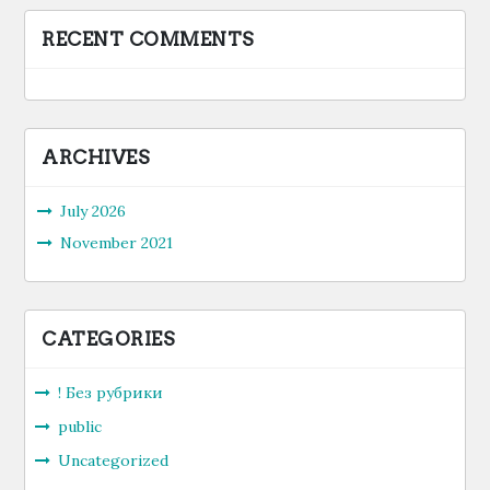
RECENT COMMENTS
ARCHIVES
July 2026
November 2021
CATEGORIES
! Без рубрики
public
Uncategorized