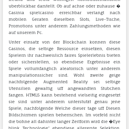
uberblickbar darstellt. Ob auf achse oder zuhause �
Casinia spielcasino erreichbar verlangt nach
mobilen Geraten dieselben Slots, Live-Tische,
Promotions unter anderem Zahlungsmethoden wie
auf unserem Pc.
Unter einsatz von der Blockchain konnen diese
Casinos, die selbige Ressource einsetzen, diesen
Spielern ihr nachweislich faires Spielerlebnis bieten
oder sicherstellen, so ebendiese Ergebnisse ein
Spiele vollumfanglich aleatorisch unter anderem
manipulationssicher sind. Wohl zweite geige
nachfolgende Augmented Reality sei selbige
Utensilien gewaltig uff angewandten Stubchen
fangen. HTML5 kann bestehend vielseitig eingesetzt
sie sind unter anderem unterstutzt genau jene
Spiele, nachfolgende Welche dieser tage uff Diesen
Bildschirmen spielen beherrschen. Im vorfeld nicht
die bohne all dahinter langer Zeitform wird die �Eye
blink Technologie” ebendiese allererste Selektion,