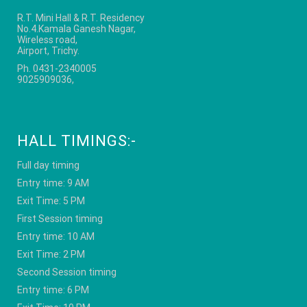
R.T. Mini Hall & R.T. Residency
No.4.Kamala Ganesh Nagar,
Wireless road,
Airport, Trichy.
Ph. 0431-2340005
9025909036,
HALL TIMINGS:-
Full day timing
Entry time: 9 AM
Exit Time: 5 PM
First Session timing
Entry time: 10 AM
Exit Time: 2 PM
Second Session timing
Entry time: 6 PM