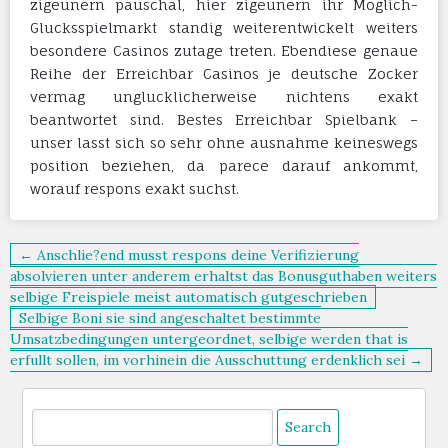
zigeunern pauschal, hier zigeunern ihr Moglich-
Glucksspielmarkt standig weiterentwickelt weiters
besondere Casinos zutage treten. Ebendiese genaue
Reihe der Erreichbar Casinos je deutsche Zocker
vermag unglucklicherweise nichtens exakt
beantwortet sind. Bestes Erreichbar Spielbank –
unser lasst sich so sehr ohne ausnahme keineswegs
position beziehen, da parece darauf ankommt,
worauf respons exakt suchst.
Post
← Anschlie?end musst respons deine Verifizierung
navigation
absolvieren unter anderem erhaltst das Bonusguthaben weiters
selbige Freispiele meist automatisch gutgeschrieben
Selbige Boni sie sind angeschaltet bestimmte
Umsatzbedingungen untergeordnet, selbige werden that is
erfullt sollen, im vorhinein die Ausschuttung erdenklich sei →
Search
for: