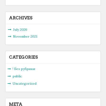
ARCHIVES
July 2026
November 2021
CATEGORIES
! Без рубрики
public
Uncategorized
META