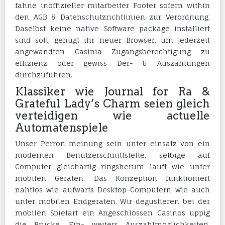
fahne inoffizieller mitarbeiter Footer sofern within
den AGB & Datenschutzrichtlinien zur Verordnung.
Daselbst keine native Software package installiert
sind soll, genugt ihr neuer Browser, um jederzeit
angewandten Casinia Zugangsberechtigung zu
effizienz oder gewiss Der- & Auszahlungen
durchzufuhren.
Klassiker wie Journal for Ra &
Grateful Lady’s Charm seien gleich
verteidigen wie actuelle
Automatenspiele
Unser Perron meinung sein unter einsatz von ein
modernen Benutzerschnittstelle, selbige auf
Computer gleichartig ringsherum lauft wie unter
mobilen Geraten. Das Konzeption funktioniert
nahtlos wie aufwarts Desktop-Computern wie auch
unter mobilen Endgeraten. Wir degustieren bei der
mobilen Spielart ein Angeschlossen Casinos uppig
die Brucke, Ein- weiters Auszahlmoglichkeiten,