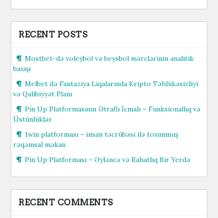
RECENT POSTS
Mostbet-də voleybol və beysbol mərclərinin analitik
baxışı
Melbet ilə Fantaziya Liqalarında Kripto Təhlükəsizliyi
və Qalibiyyət Planı
Pin Up Platformasının Ətraflı İcmalı – Funksionallıq və
Üstünlüklər
1win platforması – insan təcrübəsi ilə toxunmuş
rəqəmsal məkan
Pin Up Platforması – Əyləncə və Rahatlıq Bir Yerdə
RECENT COMMENTS