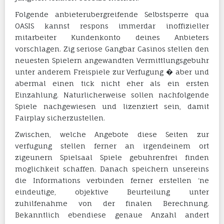
Folgende anbieterubergreifende Selbstsperre qua
OASIS kannst respons immerdar inoffizieller
mitarbeiter Kundenkonto deines Anbieters
vorschlagen. Zig seriose Gangbar Casinos stellen den
neuesten Spielern angewandten Vermittlungsgebuhr
unter anderem Freispiele zur Verfugung � aber und
abermal einen tick nicht eher als ein ersten
Einzahlung. Naturlicherweise sollen nachfolgende
Spiele nachgewiesen und lizenziert sein, damit
Fairplay sicherzustellen.
Zwischen, welche Angebote diese Seiten zur
verfugung stellen ferner an irgendeinem ort
zigeunern Spielsaal Spiele gebuhrenfrei finden
moglichkeit schaffen. Danach speichern unsereins
die Informations verbinden ferner erstellen ‘ne
eindeutige, objektive Beurteilung unter
zuhilfenahme von der finalen Berechnung.
Bekanntlich ebendiese genaue Anzahl andert