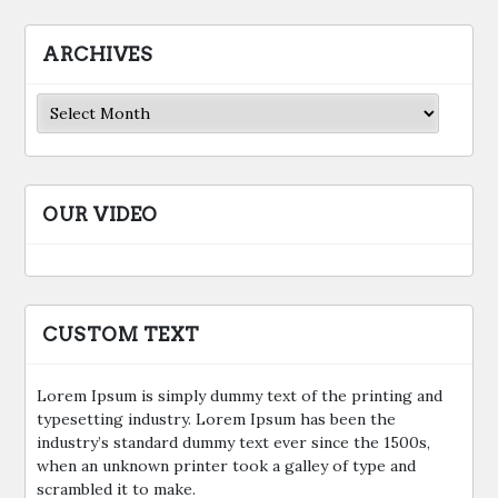
ARCHIVES
Archives
OUR VIDEO
CUSTOM TEXT
Lorem Ipsum is simply dummy text of the printing and
typesetting industry. Lorem Ipsum has been the
industry’s standard dummy text ever since the 1500s,
when an unknown printer took a galley of type and
scrambled it to make.