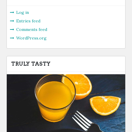
Log in
Entries feed
Comments feed
WordPress.org
TRULY TASTY