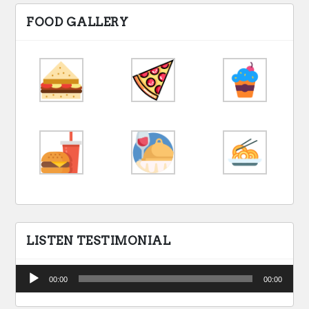
FOOD GALLERY
LISTEN TESTIMONIAL
Audio
00:00
00:00
Player