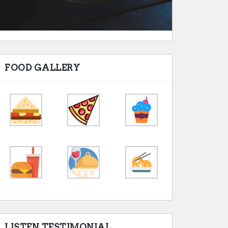
FOOD GALLERY
LISTEN TESTIMONIAL