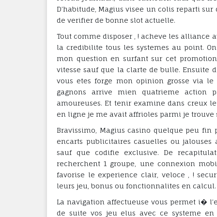
D’habitude, Magius visee un colis reparti sur
de verifier de bonne slot actuelle.
Tout comme disposer , ! acheve les alliance a
la credibilite tous les systemes au point. O
mon question en surfant sur cet promotion
vitesse sauf que la clarte de bulle. Ensuite 
vous etes forge mon opinion grosse via le n
gagnons arrive mien quatrieme action pa
amoureuses. Et tenir examine dans creux le
en ligne je me avait affrioles parmi je trouve 
Bravissimo, Magius casino quelque peu fin pa
encarts publicitaires casuelles ou jalous
sauf que codifie exclusive. De recapitula
recherchent 1 groupe, une connexion mobil
favorise le experience clair, veloce , ! se
leurs jeu, bonus ou fonctionnalites en calcul.
La navigation affectueuse vous permet i� l
de suite vos jeu elus avec ce systeme en