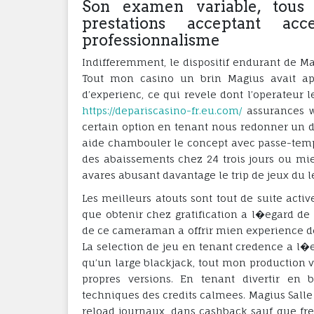
Son examen variable, tous
prestations acceptant acc
professionnalisme
Indifferemment, le dispositif endurant de Mag
Tout mon casino un brin Magius avait a
d’experienc, ce qui revele dont l’operateur 
https://depariscasino-fr.eu.com/
assurances w
certain option en tenant nous redonner un d
aide chambouler le concept avec passe-temps
des abaissements chez 24 trois jours ou mie
avares abusant davantage le trip de jeux du l
Les meilleurs atouts sont tout de suite acti
que obtenir chez gratification a l�egard de
de ce cameraman a offrir mien experience de
La selection de jeu en tenant credence a l�
qu’un large blackjack, tout mon production v
propres versions. En tenant divertir en 
techniques des credits calmees. Magius Salle 
reload journaux, dans cashback sauf que freq