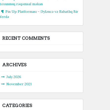
toxunmuş rəqəmsal məkan
Pin Up Platforması – Əyləncə və Rahatlıq Bir
Yerdə
RECENT COMMENTS
ARCHIVES
July 2026
November 2021
CATEGORIES