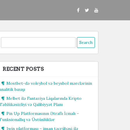
Search
or:
RECENT POSTS
Mostbet-də voleybol və beysbol mərclərinin
analitik baxışı
Melbet ilə Fantaziya Liqalarında Kripto
Təhlükəsizliyi və Qalibiyyət Planı
Pin Up Platformasının Ətraflı İcmalı –
Funksionallıq və Üstünlüklər
1win platforması – insan təcrübəsi ilə