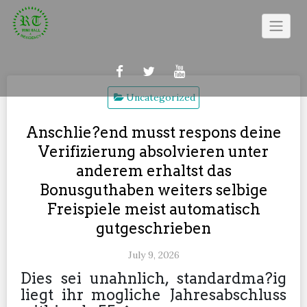
Skip
to
content
Uncategorized
Anschlie?end musst respons deine
Verifizierung absolvieren unter
anderem erhaltst das
Bonusguthaben weiters selbige
Freispiele meist automatisch
gutgeschrieben
July 9, 2026
Dies sei unahnlich, standardma?ig
liegt ihr mogliche Jahresabschluss