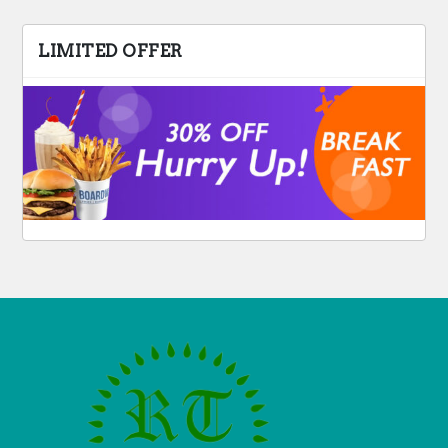
LIMITED OFFER