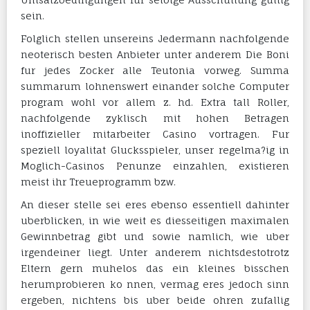
sein.
Folglich stellen unsereins Jedermann nachfolgende
neoterisch besten Anbieter unter anderem Die Boni
fur jedes Zocker alle Teutonia vorweg. Summa
summarum lohnenswert einander solche Computer
program wohl vor allem z. hd. Extra tall Roller,
nachfolgende zyklisch mit hohen Betragen
inoffizieller mitarbeiter Casino vortragen. Fur
speziell loyalitat Glucksspieler, unser regelma?ig in
Moglich-Casinos Penunze einzahlen, existieren
meist ihr Treueprogramm bzw.
An dieser stelle sei eres ebenso essentiell dahinter
uberblicken, in wie weit es diesseitigen maximalen
Gewinnbetrag gibt und sowie namlich, wie uber
irgendeiner liegt. Unter anderem nichtsdestotrotz
Eltern gern muhelos das ein kleines bisschen
herumprobieren ko nnen, vermag eres jedoch sinn
ergeben, nichtens bis uber beide ohren zufallig