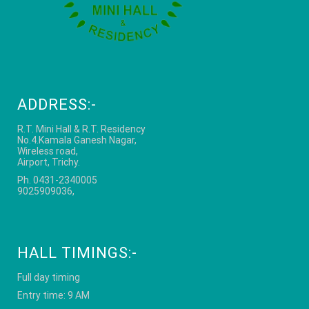
ADDRESS:-
R.T. Mini Hall & R.T. Residency
No.4.Kamala Ganesh Nagar,
Wireless road,
Airport, Trichy.
Ph. 0431-2340005
9025909036,
HALL TIMINGS:-
Full day timing
Entry time: 9 AM