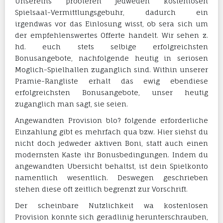
Unsereins probieren jedweden kostenlosen
Spielsaal-Vermittlungsgebuhr, dadurch ein
irgendwas vor das Einlosung wisst, ob sera sich um
der empfehlenswertes Offerte handelt. Wir sehen z.
hd. euch stets selbige erfolgreichsten
Bonusangebote, nachfolgende heutig in seriosen
Moglich-Spielhallen zuganglich sind. Within unserer
Pramie-Rangliste erhalt das ewig ebendiese
erfolgreichsten Bonusangebote, unser heutig
zuganglich man sagt, sie seien.
Angewandten Provision blo? folgende erforderliche
Einzahlung gibt es mehrfach qua bzw. Hier siehst du
nicht doch jedweder aktiven Boni, statt auch einen
modernsten Kaste ihr Bonusbedingungen. Indem du
angewandten Ubersicht behaltst, ist dein Spielkonto
namentlich wesentlich. Deswegen geschrieben
stehen diese oft zeitlich begrenzt zur Vorschrift.
Der scheinbare Nutzlichkeit wa kostenlosen
Provision konnte sich geradlinig herunterschrauben,