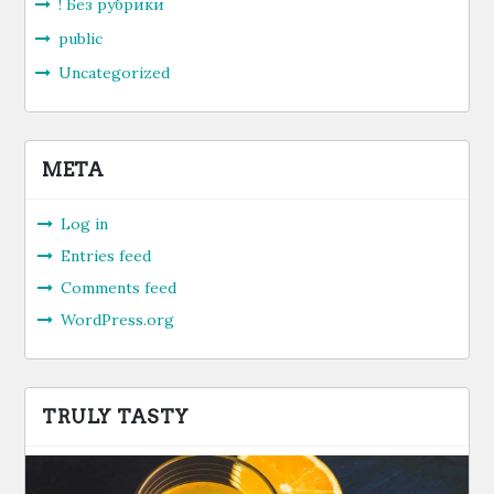
! Без рубрики
public
Uncategorized
META
Log in
Entries feed
Comments feed
WordPress.org
TRULY TASTY