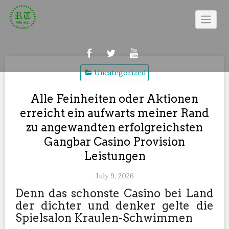
Skip
to
content
Uncategorized
Alle Feinheiten oder Aktionen
erreicht ein aufwarts meiner Rand
zu angewandten erfolgreichsten
Gangbar Casino Provision
Leistungen
July 9, 2026
Denn das schonste Casino bei Land
der dichter und denker gelte die
Spielsalon Kraulen-Schwimmen