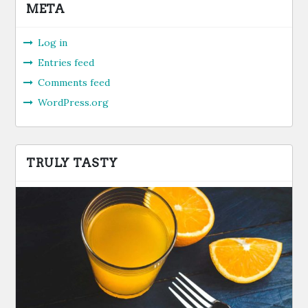
META
Log in
Entries feed
Comments feed
WordPress.org
TRULY TASTY