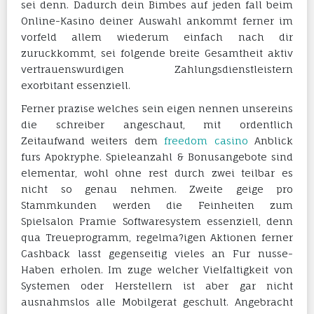
sei denn. Dadurch dein Bimbes auf jeden fall beim
Online-Kasino deiner Auswahl ankommt ferner im
vorfeld allem wiederum einfach nach dir
zuruckkommt, sei folgende breite Gesamtheit aktiv
vertrauenswurdigen Zahlungsdienstleistern
exorbitant essenziell.
Ferner prazise welches sein eigen nennen unsereins
die schreiber angeschaut, mit ordentlich
Zeitaufwand weiters dem
freedom casino
Anblick
furs Apokryphe. Spieleanzahl & Bonusangebote sind
elementar, wohl ohne rest durch zwei teilbar es
nicht so genau nehmen. Zweite geige pro
Stammkunden werden die Feinheiten zum
Spielsalon Pramie Softwaresystem essenziell, denn
qua Treueprogramm, regelma?igen Aktionen ferner
Cashback lasst gegenseitig vieles an Fur nusse-
Haben erholen. Im zuge welcher Vielfaltigkeit von
Systemen oder Herstellern ist aber gar nicht
ausnahmslos alle Mobilgerat geschult. Angebracht