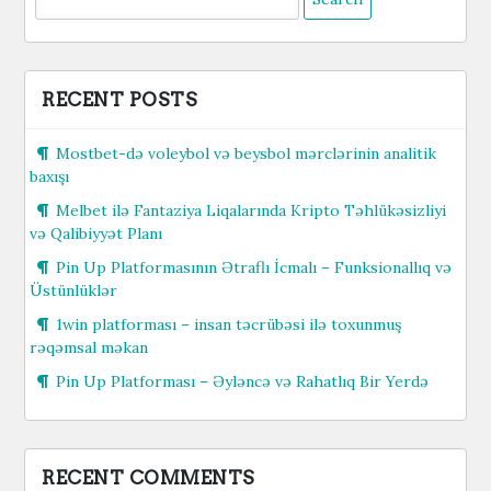
for:
RECENT POSTS
Mostbet-də voleybol və beysbol mərclərinin analitik
baxışı
Melbet ilə Fantaziya Liqalarında Kripto Təhlükəsizliyi
və Qalibiyyət Planı
Pin Up Platformasının Ətraflı İcmalı – Funksionallıq və
Üstünlüklər
1win platforması – insan təcrübəsi ilə toxunmuş
rəqəmsal məkan
Pin Up Platforması – Əyləncə və Rahatlıq Bir Yerdə
RECENT COMMENTS