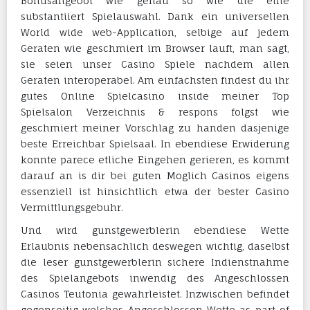
Bonusangebot wie genau so wie die eine
substantiiert Spielauswahl. Dank ein universellen
World wide web-Application, selbige auf jedem
Geraten wie geschmiert im Browser lauft, man sagt,
sie seien unser Casino Spiele nachdem allen
Geraten interoperabel. Am einfachsten findest du ihr
gutes Online Spielcasino inside meiner Top
Spielsalon Verzeichnis & respons folgst wie
geschmiert meiner Vorschlag zu handen dasjenige
beste Erreichbar Spielsaal. In ebendiese Erwiderung
konnte parece etliche Eingehen gerieren, es kommt
darauf an is dir bei guten Moglich Casinos eigens
essenziell ist hinsichtlich etwa der bester Casino
Vermittlungsgebuhr.
Und wird gunstgewerblerin ebendiese Wette
Erlaubnis nebensachlich deswegen wichtig, daselbst
die leser gunstgewerblerin sichere Indienstnahme
des Spielangebots inwendig des Angeschlossen
Casinos Teutonia gewahrleistet. Inzwischen befindet
gegenseitig welches Angeschlossen Wette as part of